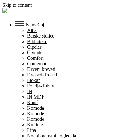
Skip to content
Nameštaj
Alba
Barske stolice
Biblioteke
Cipelar
Čiviluk
Comfort
Contempo
Drveni kreveti
Dvosed-Trosed
Fiokar
Fotelja-Tabure
IN
IN MDF
Kauč
Komoda
Komode
Komode
Kuhinje
Lina
Noćni oramani i ogledala