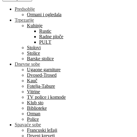
Predsoblje
Ormani i ogledala
Trpezarije
Kuhinje
Rustic
Radne ploče
PULT
Stolovi
Stolice
Barske stolice
Dnevne sobe
Ugaone garniture
Dvosed-Trosed
Kauč
Fotelja-Tabure
Vitrine
TV police i komode
Klub sto
Biblioteke
Orman
Police
Spavaće sobe
Francuski ležaji
Drveni kreveti