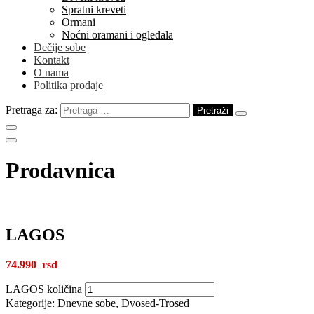
Spratni kreveti
Ormani
Noćni oramani i ogledala
Dečije sobe
Kontakt
O nama
Politika prodaje
Pretraga za:
Prodavnica
LAGOS
74.990
LAGOS količina
Kategorije:
Dnevne sobe
,
Dvosed-Trosed