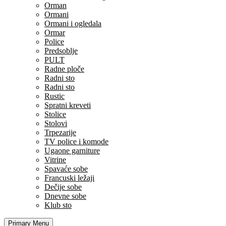
Orman
Ormani
Ormani i ogledala
Ormar
Police
Predsoblje
PULT
Radne ploče
Radni sto
Radni sto
Rustic
Spratni kreveti
Stolice
Stolovi
Trpezarije
TV police i komode
Ugaone garniture
Vitrine
Spavaće sobe
Francuski ležaji
Dečije sobe
Dnevne sobe
Klub sto
Primary Menu