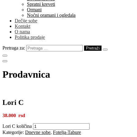
Spratni kreveti
Ormani
Noćni oramani i ogledala
Dečije sobe
Kontakt
O nama
Politika prodaje
Pretraga za:
Prodavnica
Lori C
38.000
Lori C količina
Kategorije:
Dnevne sobe
,
Fotelja-Tabure