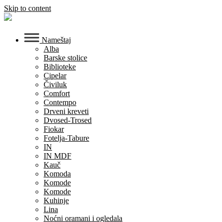
Skip to content
Nameštaj
Alba
Barske stolice
Biblioteke
Cipelar
Čiviluk
Comfort
Contempo
Drveni kreveti
Dvosed-Trosed
Fiokar
Fotelja-Tabure
IN
IN MDF
Kauč
Komoda
Komode
Komode
Kuhinje
Lina
Noćni oramani i ogledala