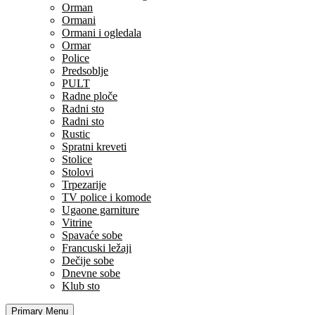
Orman
Ormani
Ormani i ogledala
Ormar
Police
Predsoblje
PULT
Radne ploče
Radni sto
Radni sto
Rustic
Spratni kreveti
Stolice
Stolovi
Trpezarije
TV police i komode
Ugaone garniture
Vitrine
Spavaće sobe
Francuski ležaji
Dečije sobe
Dnevne sobe
Klub sto
Primary Menu