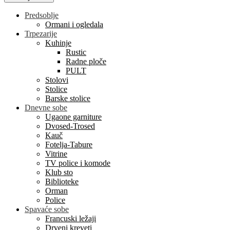
Predsoblje
Ormani i ogledala
Trpezarije
Kuhinje
Rustic
Radne ploče
PULT
Stolovi
Stolice
Barske stolice
Dnevne sobe
Ugaone garniture
Dvosed-Trosed
Kauč
Fotelja-Tabure
Vitrine
TV police i komode
Klub sto
Biblioteke
Orman
Police
Spavaće sobe
Francuski ležaji
Drveni kreveti