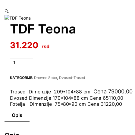
🔍
TDF Teona
31.220
TDF
Teona
količina
KATEGORIJE:
Dnevne Sobe
,
Dvosed-Trosed
Cena 79000,00
Trosed Dimenzije 209*104*88 cm
Dvosed Dimenzije 170*104*88 cm Cena 65110,00
Fotelja Dimenzije 75*80*90 cm Cena 31220,00
Opis