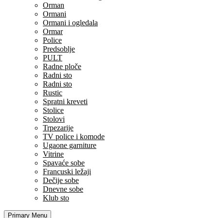
Orman
Ormani
Ormani i ogledala
Ormar
Police
Predsoblje
PULT
Radne ploče
Radni sto
Radni sto
Rustic
Spratni kreveti
Stolice
Stolovi
Trpezarije
TV police i komode
Ugaone garniture
Vitrine
Spavaće sobe
Francuski ležaji
Dečije sobe
Dnevne sobe
Klub sto
Primary Menu