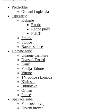
Predsoblje
Ormani i ogledala
Trpezarije
Kuhinje
Rustic
Radne ploče
PULT
Stolovi
Stolice
Barske stolice
Dnevne sobe
Ugaone garniture
Dvosed-Trosed
Kauč
Fotelja-Tabure
Vitrine
TV police i komode
Klub sto
Biblioteke
Orman
Police
Spavaće sobe
Francuski ležaji
Drveni kreveti