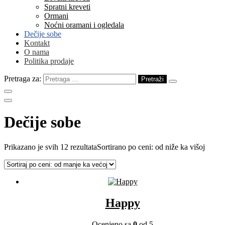
Spratni kreveti
Ormani
Noćni oramani i ogledala
Dečije sobe
Kontakt
O nama
Politika prodaje
Pretraga za:
Dečije sobe
Prikazano je svih 12 rezultata
Sortirano po ceni: od niže ka višoj
Happy
Ocenjeno sa
0
od 5