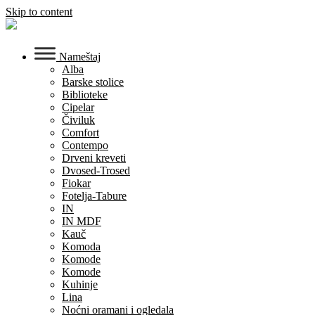
Skip to content
Nameštaj
Alba
Barske stolice
Biblioteke
Cipelar
Čiviluk
Comfort
Contempo
Drveni kreveti
Dvosed-Trosed
Fiokar
Fotelja-Tabure
IN
IN MDF
Kauč
Komoda
Komode
Komode
Kuhinje
Lina
Noćni oramani i ogledala