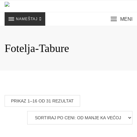
Skip
to
content
MENI
NAMEŠTAJ
Fotelja-Tabure
SORTIRANO
PRIKAZ 1–16 OD 31 REZULTAT
PO
CENI:
OD
NIŽE
KA