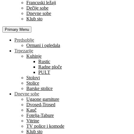
Francuski ležaji
Dečije sobe
Dnevne sobe
Klub sto
Primary Menu
Predsoblje
Ormani i ogledala
Trpezarije
Kuhinje
Rustic
Radne ploče
PULT
Stolovi
Stolice
Barske stolice
Dnevne sobe
Ugaone garniture
Dvosed-Trosed
Kauč
Fotelja-Tabure
Vitrine
TV police i komode
Klub sto