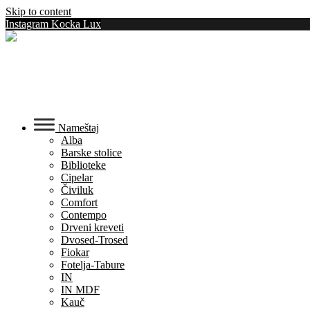
Skip to content
Instagram Kocka Lux
Nameštaj
Alba
Barske stolice
Biblioteke
Cipelar
Čiviluk
Comfort
Contempo
Drveni kreveti
Dvosed-Trosed
Fiokar
Fotelja-Tabure
IN
IN MDF
Kauč