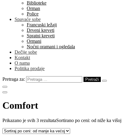
Biblioteke
Orman
Police
Spavaće sobe
Francuski ležaji
Drveni kreveti
Spratni kreveti
Ormani
Noćni oramani i ogledala
Dečije sobe
Kontakt
O nama
Politika prodaje
Pretraga za:
Comfort
Prikazano je svih 3 rezultata
Sortirano po ceni: od niže ka višoj