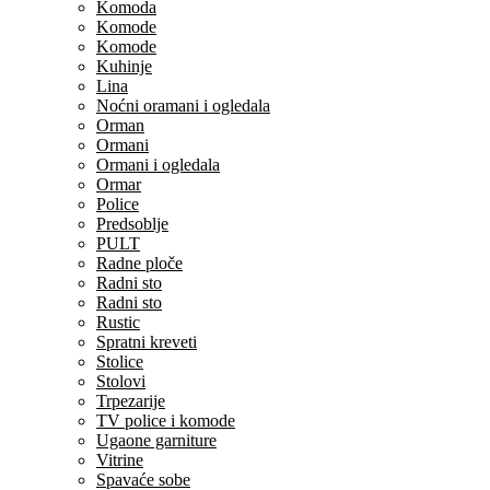
Komoda
Komode
Komode
Kuhinje
Lina
Noćni oramani i ogledala
Orman
Ormani
Ormani i ogledala
Ormar
Police
Predsoblje
PULT
Radne ploče
Radni sto
Radni sto
Rustic
Spratni kreveti
Stolice
Stolovi
Trpezarije
TV police i komode
Ugaone garniture
Vitrine
Spavaće sobe