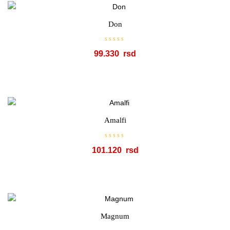
s
a
0
o
Don
d
5
O
99.330
c
e
n
j
e
n
o
s
a
0
o
Amalfi
d
5
O
101.120
c
e
n
j
e
n
o
s
a
0
o
Magnum
d
5