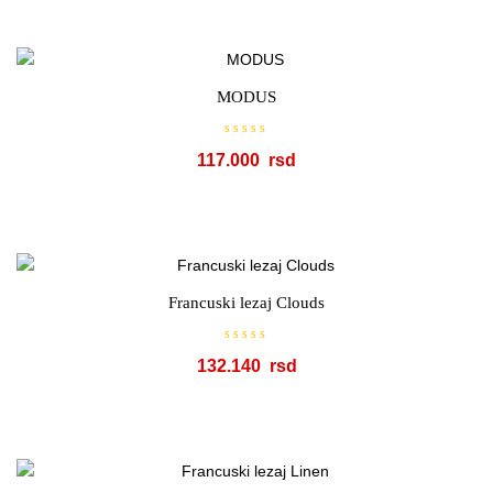
e
n
o
s
a
0
o
MODUS
d
5
O
117.000
c
e
n
j
e
n
o
s
a
0
o
Francuski lezaj Clouds
d
5
O
132.140
c
e
n
j
e
n
o
s
a
0