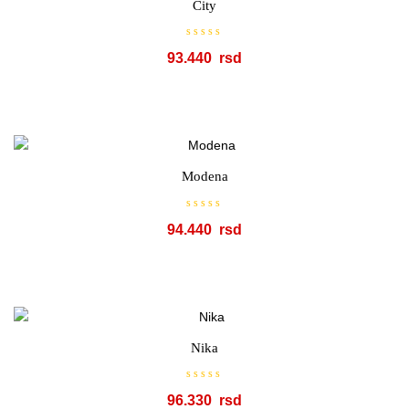
City
d
5
O
93.440
c
e
n
j
e
n
o
s
a
0
o
Modena
d
5
O
94.440
c
e
n
j
e
n
o
s
a
0
o
Nika
d
5
O
96.330
c