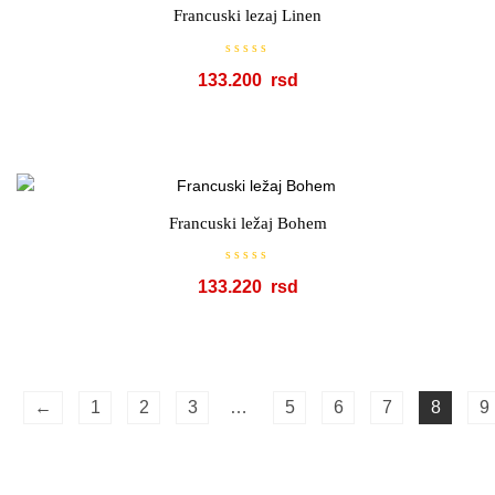
o
Francuski lezaj Linen
d
5
O
133.200
c
e
n
j
e
n
o
s
a
0
o
Francuski ležaj Bohem
d
5
O
133.220
c
e
n
j
e
n
o
s
a
←
1
2
3
…
5
6
7
8
9
0
o
d
5