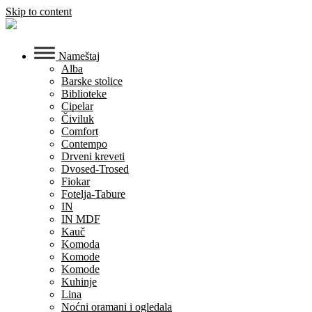
Skip to content
Nameštaj
Alba
Barske stolice
Biblioteke
Cipelar
Čiviluk
Comfort
Contempo
Drveni kreveti
Dvosed-Trosed
Fiokar
Fotelja-Tabure
IN
IN MDF
Kauč
Komoda
Komode
Komode
Kuhinje
Lina
Noćni oramani i ogledala