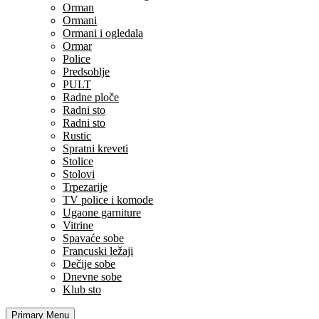
Orman
Ormani
Ormani i ogledala
Ormar
Police
Predsoblje
PULT
Radne ploče
Radni sto
Radni sto
Rustic
Spratni kreveti
Stolice
Stolovi
Trpezarije
TV police i komode
Ugaone garniture
Vitrine
Spavaće sobe
Francuski ležaji
Dečije sobe
Dnevne sobe
Klub sto
Primary Menu