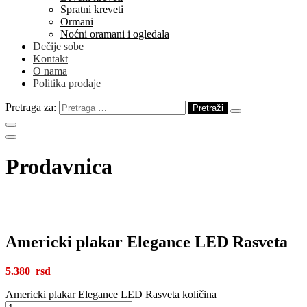
Spratni kreveti
Ormani
Noćni oramani i ogledala
Dečije sobe
Kontakt
O nama
Politika prodaje
Pretraga za:
Prodavnica
Americki plakar Elegance LED Rasveta
5.380
Americki plakar Elegance LED Rasveta količina