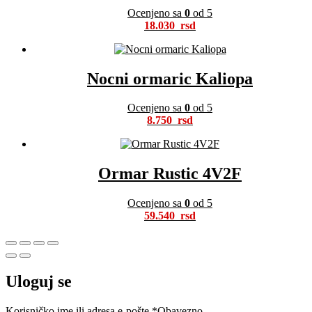
Ocenjeno sa
0
od 5
18.030
Nocni ormaric Kaliopa
Ocenjeno sa
0
od 5
8.750
Ormar Rustic 4V2F
Ocenjeno sa
0
od 5
59.540
Uloguj se
Korisničko ime ili adresa e-pošte
*
Obavezno