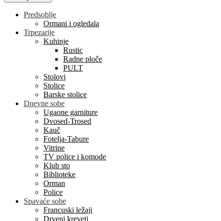
Predsoblje
Ormani i ogledala
Trpezarije
Kuhinje
Rustic
Radne ploče
PULT
Stolovi
Stolice
Barske stolice
Dnevne sobe
Ugaone garniture
Dvosed-Trosed
Kauč
Fotelja-Tabure
Vitrine
TV police i komode
Klub sto
Biblioteke
Orman
Police
Spavaće sobe
Francuski ležaji
Drveni kreveti