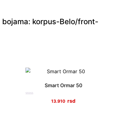
i bojama: korpus-Belo/front-
Smart Ormar 50
Ocenjeno
13.910
sa
0
od
5