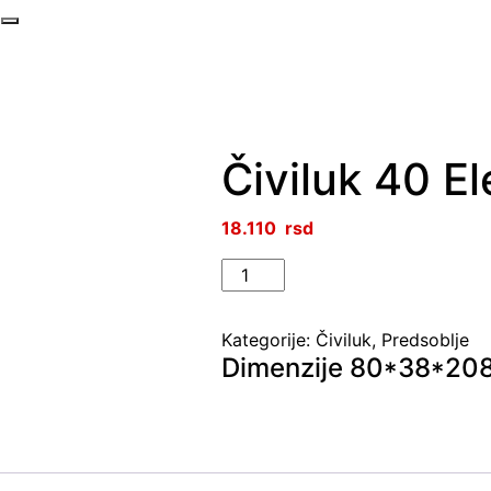
Čiviluk 40 E
18.110
Čiviluk
40
Elegance
Kategorije:
Čiviluk
,
Predsoblje
količina
Dimenzije 80*38*20