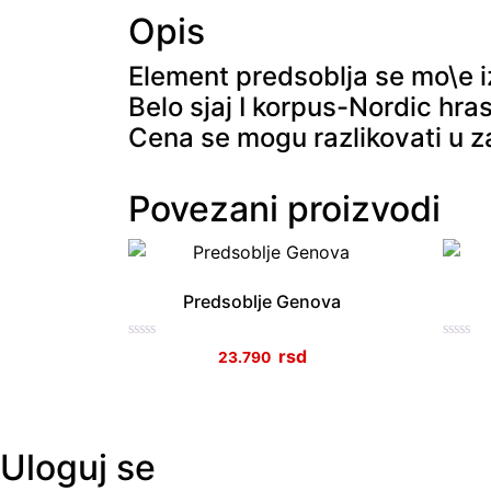
Opis
Element predsoblja se mo\e i
Belo sjaj I korpus-Nordic hra
Cena se mogu razlikovati u z
Povezani proizvodi
Predsoblje Genova
Ocenjeno
Ocenje
23.790
sa
sa
0
0
od
od
5
5
Uloguj se