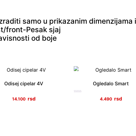
zraditi samo u prikazanim dimenzijama 
st/front-Pesak sjaj
avisnosti od boje
Odisej cipelar 4V
Ogledalo Smart
no
Ocenjeno
14.100
4.490
sa
0
od
5