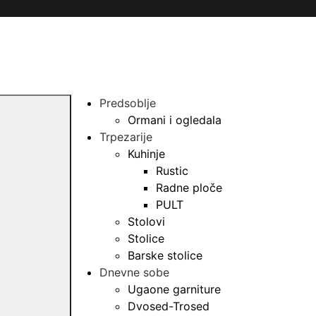
Predsoblje
Ormani i ogledala
Trpezarije
Kuhinje
Rustic
Radne ploče
PULT
Stolovi
Stolice
Barske stolice
Dnevne sobe
Ugaone garniture
Dvosed-Trosed