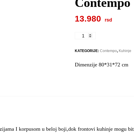
Contempo
13.980
Contempo
V80S
količina
KATEGORIJE:
Contempo
,
Kuhinje
Dimenzije 80*31*72 cm
ijama I korpusom u beloj boji,dok frontovi kuhinje mogu bit