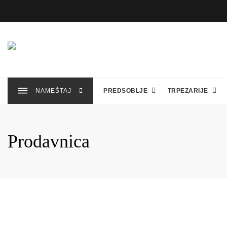
Skip
to
content
NAMEŠTAJ
PREDSOBLJE
TRPEZARIJE
Prodavnica