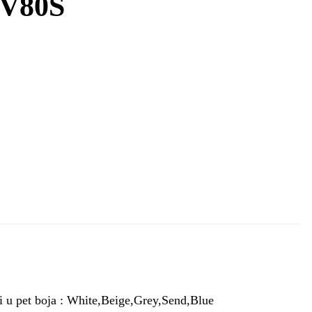
 V80S
i u pet boja : White,Beige,Grey,Send,Blue