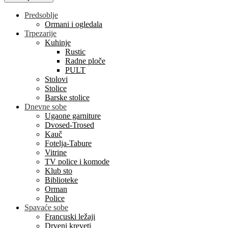
Predsoblje
Ormani i ogledala
Trpezarije
Kuhinje
Rustic
Radne ploče
PULT
Stolovi
Stolice
Barske stolice
Dnevne sobe
Ugaone garniture
Dvosed-Trosed
Kauč
Fotelja-Tabure
Vitrine
TV police i komode
Klub sto
Biblioteke
Orman
Police
Spavaće sobe
Francuski ležaji
Drveni kreveti