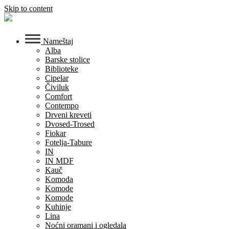
Skip to content
Nameštaj
Alba
Barske stolice
Biblioteke
Cipelar
Čiviluk
Comfort
Contempo
Drveni kreveti
Dvosed-Trosed
Fiokar
Fotelja-Tabure
IN
IN MDF
Kauč
Komoda
Komode
Komode
Kuhinje
Lina
Noćni oramani i ogledala