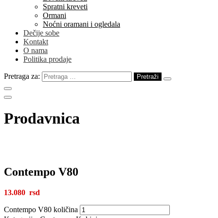
Spratni kreveti
Ormani
Noćni oramani i ogledala
Dečije sobe
Kontakt
O nama
Politika prodaje
Pretraga za:
Prodavnica
Contempo V80
13.080
Contempo V80 količina