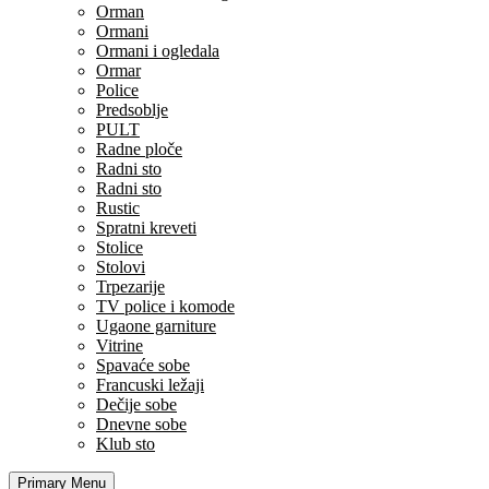
Orman
Ormani
Ormani i ogledala
Ormar
Police
Predsoblje
PULT
Radne ploče
Radni sto
Radni sto
Rustic
Spratni kreveti
Stolice
Stolovi
Trpezarije
TV police i komode
Ugaone garniture
Vitrine
Spavaće sobe
Francuski ležaji
Dečije sobe
Dnevne sobe
Klub sto
Primary Menu