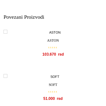
Povezani Proizvodi
ASTON
O
103.670
c
e
n
j
e
n
o
s
a
0
o
SOFT
d
5
O
51.000
c
e
n