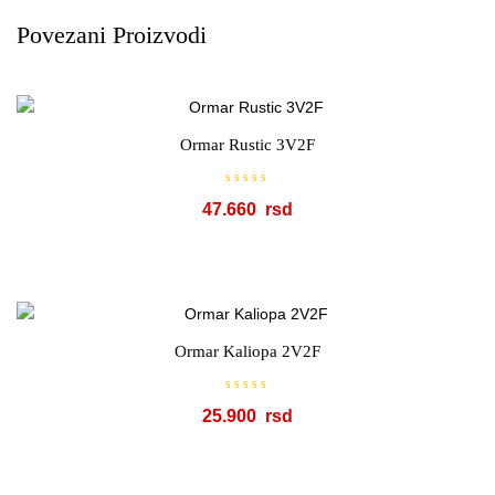
Povezani Proizvodi
Ormar Rustic 3V2F
O
47.660
c
e
n
j
e
n
o
s
a
0
o
Ormar Kaliopa 2V2F
d
5
O
25.900
c
e
n
j
e
n