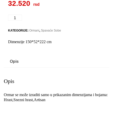
32.520
Fortuna
F3
količina
KATEGORIJE:
Ormani
,
Spavaće Sobe
Dimenzije 150*52*222 cm
Opis
Opis
Ormar se može izraditi samo u prikazanim dimenzijama i bojama:
Hrast,Snezni hrast,Artisan