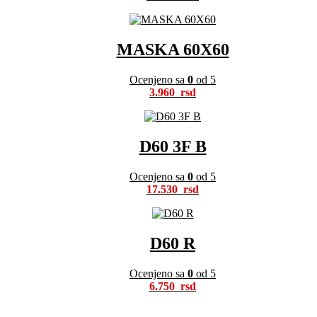
MASKA 60X60
Ocenjeno sa
0
od 5
3.960
D60 3F B
Ocenjeno sa
0
od 5
17.530
D60 R
Ocenjeno sa
0
od 5
6.750