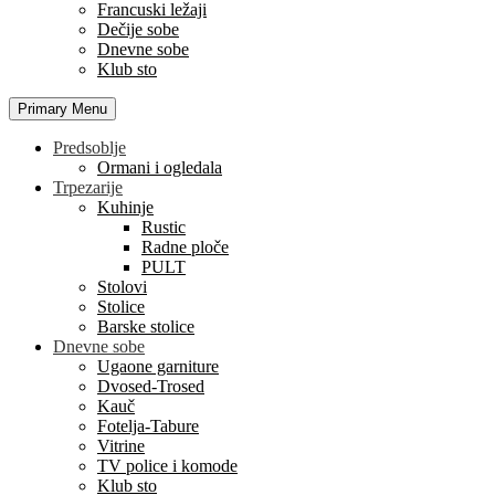
Francuski ležaji
Dečije sobe
Dnevne sobe
Klub sto
Primary Menu
Predsoblje
Ormani i ogledala
Trpezarije
Kuhinje
Rustic
Radne ploče
PULT
Stolovi
Stolice
Barske stolice
Dnevne sobe
Ugaone garniture
Dvosed-Trosed
Kauč
Fotelja-Tabure
Vitrine
TV police i komode
Klub sto