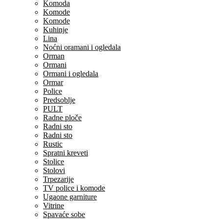
Komoda
Komode
Komode
Kuhinje
Lina
Noćni oramani i ogledala
Orman
Ormani
Ormani i ogledala
Ormar
Police
Predsoblje
PULT
Radne ploče
Radni sto
Radni sto
Rustic
Spratni kreveti
Stolice
Stolovi
Trpezarije
TV police i komode
Ugaone garniture
Vitrine
Spavaće sobe