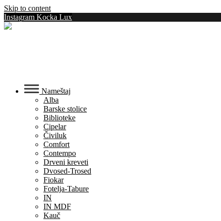
Skip to content
Instagram Kocka Lux
Nameštaj
Alba
Barske stolice
Biblioteke
Cipelar
Čiviluk
Comfort
Contempo
Drveni kreveti
Dvosed-Trosed
Fiokar
Fotelja-Tabure
IN
IN MDF
Kauč