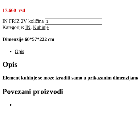
17.660
IN FRIZ 2V količina
Kategorije:
IN
,
Kuhinje
Dimenzije 60*57*222 cm
Opis
Opis
Element kuhinje se moze izraditi samo u prikazanim dimenzijama I
Povezani proizvodi