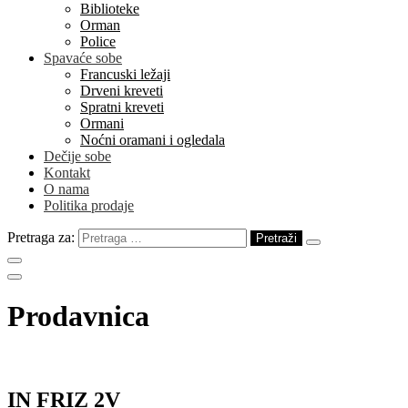
Biblioteke
Orman
Police
Spavaće sobe
Francuski ležaji
Drveni kreveti
Spratni kreveti
Ormani
Noćni oramani i ogledala
Dečije sobe
Kontakt
O nama
Politika prodaje
Pretraga za:
Prodavnica
IN FRIZ 2V