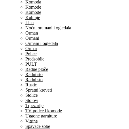
Komoda
Komode
Komode
Kuhinje
Lina
Noćni oramani i ogledala
Orman
Ormani
Ormani i ogledala
Ormar
Police
Predsoblje
PULT
Radne ploče
Radni sto
Radni sto
Rustic
Spratni kreveti
Stolice
Stolovi
Trpezarije
TV police i komode
Ugaone garniture
Vitrine
Spavaće sobe