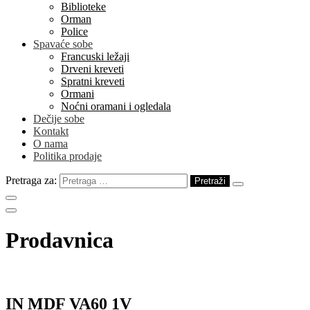
Biblioteke
Orman
Police
Spavaće sobe
Francuski ležaji
Drveni kreveti
Spratni kreveti
Ormani
Noćni oramani i ogledala
Dečije sobe
Kontakt
O nama
Politika prodaje
Pretraga za:
Prodavnica
IN MDF VA60 1V