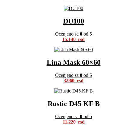
DU100
Ocenjeno sa
0
od 5
15.140
Lina Mask 60×60
Ocenjeno sa
0
od 5
3.960
Rustic D45 KF B
Ocenjeno sa
0
od 5
11.220