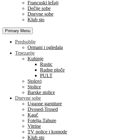
Francuski ležaji
Dečije sobe
Dnevne sobe
Klub sto
Primary Menu
Predsoblje
Ormani i ogledala
Trpezarije
Kuhinje
Rustic
Radne ploče
PULT
Stolovi
Stolice
Barske stolice
Dnevne sobe
Ugaone garniture
Dvosed-Trosed
Kauč
Fotelja-Tabure
Vitrine
TV police i komode
Klub sto