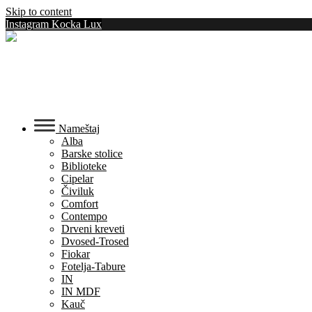
Skip to content
Instagram Kocka Lux
Nameštaj
Alba
Barske stolice
Biblioteke
Cipelar
Čiviluk
Comfort
Contempo
Drveni kreveti
Dvosed-Trosed
Fiokar
Fotelja-Tabure
IN
IN MDF
Kauč