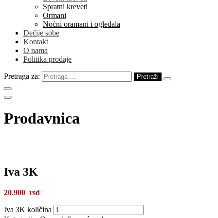
Spratni kreveti
Ormani
Noćni oramani i ogledala
Dečije sobe
Kontakt
O nama
Politika prodaje
Pretraga za:
Prodavnica
Iva 3K
20.900
Iva 3K količina