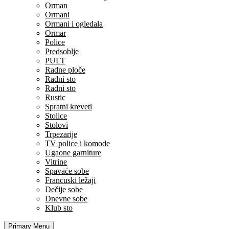
Orman
Ormani
Ormani i ogledala
Ormar
Police
Predsoblje
PULT
Radne ploče
Radni sto
Radni sto
Rustic
Spratni kreveti
Stolice
Stolovi
Trpezarije
TV police i komode
Ugaone garniture
Vitrine
Spavaće sobe
Francuski ležaji
Dečije sobe
Dnevne sobe
Klub sto
Primary Menu