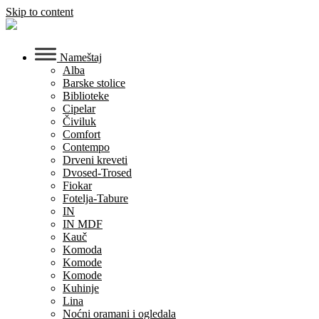
Skip to content
Nameštaj
Alba
Barske stolice
Biblioteke
Cipelar
Čiviluk
Comfort
Contempo
Drveni kreveti
Dvosed-Trosed
Fiokar
Fotelja-Tabure
IN
IN MDF
Kauč
Komoda
Komode
Komode
Kuhinje
Lina
Noćni oramani i ogledala