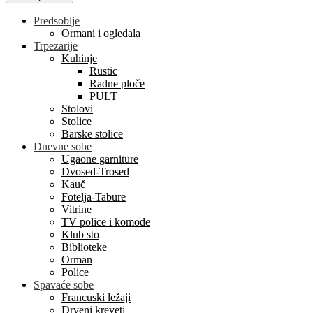
Predsoblje
Ormani i ogledala
Trpezarije
Kuhinje
Rustic
Radne ploče
PULT
Stolovi
Stolice
Barske stolice
Dnevne sobe
Ugaone garniture
Dvosed-Trosed
Kauč
Fotelja-Tabure
Vitrine
TV police i komode
Klub sto
Biblioteke
Orman
Police
Spavaće sobe
Francuski ležaji
Drveni kreveti