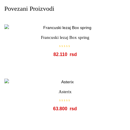
Povezani Proizvodi
Francuski lezaj Box spring
O
82.110
c
e
n
j
e
n
o
s
a
0
o
Asterix
d
5
O
63.800
c
e
n
j
e
n
o