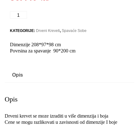
K1
sofa
R
KATEGORIJE:
Drveni Kreveti
,
Spavaće Sobe
Box
količina
Dimenzije 208*97*98 cm
Povrsina za spavanje 90*200 cm
Opis
Opis
Drveni krevet se moze izraditi u više dimenzija i boja
Cene se mogu razlikovati u zavisnosti od dimenzije I boje