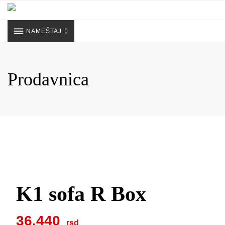
Skip
to
content
NAMEŠTAJ
Prodavnica
K1 sofa R Box
36.440