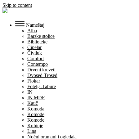
Skip to content
Nameštaj
Alba
Barske stolice
Biblioteke
Cipelar
Čiviluk
Comfort
Contempo
Drveni kreveti
Dvosed-Trosed
Fiokar
Fotelja-Tabure
IN
IN MDF
Kauč
Komoda
Komode
Komode
Kuhinje
Lina
Noćni oramani i ogledala