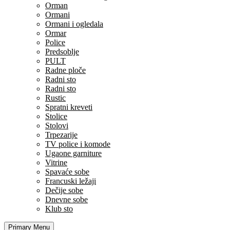
Orman
Ormani
Ormani i ogledala
Ormar
Police
Predsoblje
PULT
Radne ploče
Radni sto
Radni sto
Rustic
Spratni kreveti
Stolice
Stolovi
Trpezarije
TV police i komode
Ugaone garniture
Vitrine
Spavaće sobe
Francuski ležaji
Dečije sobe
Dnevne sobe
Klub sto
Primary Menu