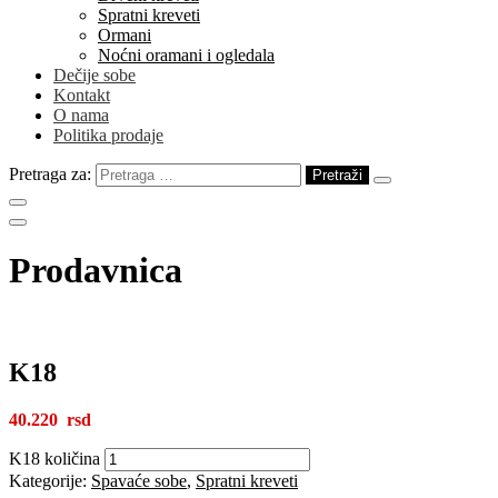
Spratni kreveti
Ormani
Noćni oramani i ogledala
Dečije sobe
Kontakt
O nama
Politika prodaje
Pretraga za:
Prodavnica
K18
40.220
K18 količina
Kategorije:
Spavaće sobe
,
Spratni kreveti