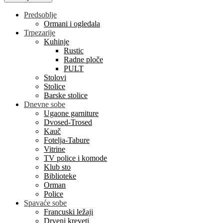
Predsoblje
Ormani i ogledala
Trpezarije
Kuhinje
Rustic
Radne ploče
PULT
Stolovi
Stolice
Barske stolice
Dnevne sobe
Ugaone garniture
Dvosed-Trosed
Kauč
Fotelja-Tabure
Vitrine
TV police i komode
Klub sto
Biblioteke
Orman
Police
Spavaće sobe
Francuski ležaji
Drveni kreveti