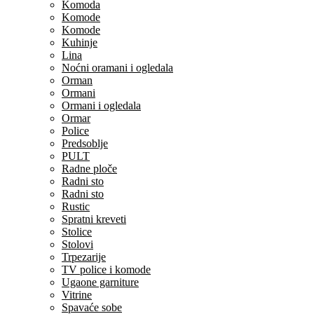
Komoda
Komode
Komode
Kuhinje
Lina
Noćni oramani i ogledala
Orman
Ormani
Ormani i ogledala
Ormar
Police
Predsoblje
PULT
Radne ploče
Radni sto
Radni sto
Rustic
Spratni kreveti
Stolice
Stolovi
Trpezarije
TV police i komode
Ugaone garniture
Vitrine
Spavaće sobe