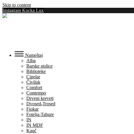
Skip to content
Instagram Kocka Lux
Nameštaj
Alba
Barske stolice
Biblioteke
Cipelar
Čiviluk
Comfort
Contempo
Drveni kreveti
Dvosed-Trosed
Fiokar
Fotelja-Tabure
IN
IN MDF
Kauč