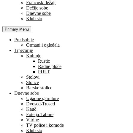
Francuski ležaji
Dečije sobe
Dnevne sobe
Klub sto
Primary Menu
Predsoblje
Ormani i ogledala
Trpezarije
Kuhinje
Rustic
Radne ploče
PULT
Stolovi
Stolice
Barske stolice
Dnevne sobe
Ugaone garniture
Dvosed-Trosed
Kauč
Fotelja-Tabure
Vitrine
TV police i komode
Klub sto