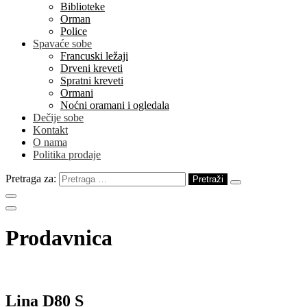
Biblioteke
Orman
Police
Spavaće sobe
Francuski ležaji
Drveni kreveti
Spratni kreveti
Ormani
Noćni oramani i ogledala
Dečije sobe
Kontakt
O nama
Politika prodaje
Pretraga za:
Prodavnica
Lina D80 S