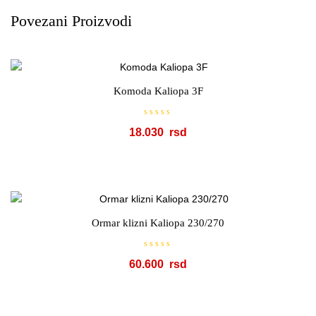
Povezani Proizvodi
Komoda Kaliopa 3F
O
18.030
c
e
n
j
e
n
o
s
a
0
o
Ormar klizni Kaliopa 230/270
d
5
O
60.600
c
e
n
j
e
n
o