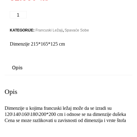
Line
količina
KATEGORIJE:
Francuski Ležaji
,
Spavaće Sobe
Dimenzije 215*165*125 cm
Opis
Opis
Dimenzije u kojima francuski ležaj može da se izradi su
120\140\160\180\200*200 cm i odnose se na dimenzije dušeka
Cena se moze razlikovati u zavisnosti od dimenzija i vrste štofa