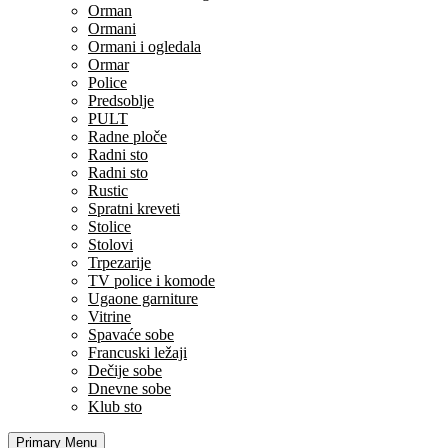
Orman
Ormani
Ormani i ogledala
Ormar
Police
Predsoblje
PULT
Radne ploče
Radni sto
Radni sto
Rustic
Spratni kreveti
Stolice
Stolovi
Trpezarije
TV police i komode
Ugaone garniture
Vitrine
Spavaće sobe
Francuski ležaji
Dečije sobe
Dnevne sobe
Klub sto
Primary Menu