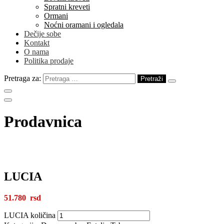
Spratni kreveti
Ormani
Noćni oramani i ogledala
Dečije sobe
Kontakt
O nama
Politika prodaje
Pretraga za:
Prodavnica
LUCIA
51.780
LUCIA količina