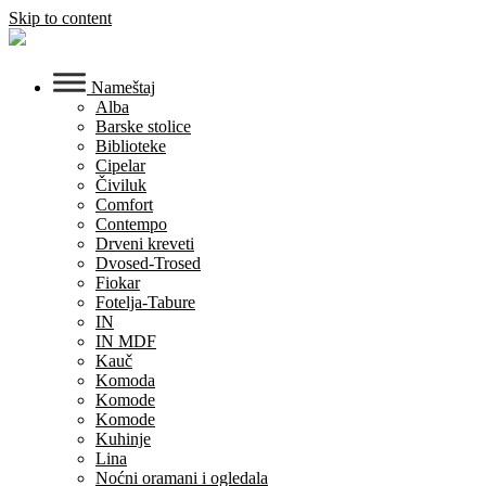
Skip to content
Nameštaj
Alba
Barske stolice
Biblioteke
Cipelar
Čiviluk
Comfort
Contempo
Drveni kreveti
Dvosed-Trosed
Fiokar
Fotelja-Tabure
IN
IN MDF
Kauč
Komoda
Komode
Komode
Kuhinje
Lina
Noćni oramani i ogledala