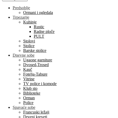
Predsoblje
Ormani i ogledala
Trpezarije
Kuhinje
Rustic
Radne ploče
PULT
Stolovi
Stolice
Barske stolice
Dnevne sobe
Ugaone garniture
Dvosed-Trosed
Kauč
Fotelja-Tabure
Vitrine
TV police i komode
Klub sto
Biblioteke
Orman
Police
Spavaće sobe
Francuski ležaji
Drveni kreveti