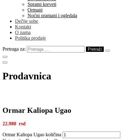
Spratni kreveti
Ormani
Noćni oramani i ogledala
Dečije sobe
Kontakt
O nama
Politika prodaje
Pretraga za:
Prodavnica
Ormar Kaliopa Ugao
22.980
Ormar Kaliopa Ugao količina