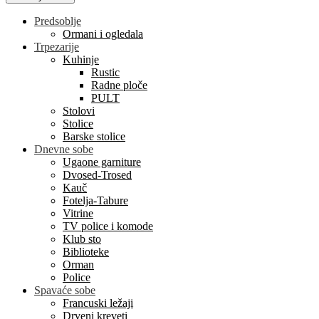
Predsoblje
Ormani i ogledala
Trpezarije
Kuhinje
Rustic
Radne ploče
PULT
Stolovi
Stolice
Barske stolice
Dnevne sobe
Ugaone garniture
Dvosed-Trosed
Kauč
Fotelja-Tabure
Vitrine
TV police i komode
Klub sto
Biblioteke
Orman
Police
Spavaće sobe
Francuski ležaji
Drveni kreveti