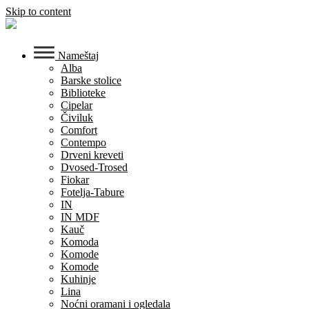
Skip to content
Nameštaj
Alba
Barske stolice
Biblioteke
Cipelar
Čiviluk
Comfort
Contempo
Drveni kreveti
Dvosed-Trosed
Fiokar
Fotelja-Tabure
IN
IN MDF
Kauč
Komoda
Komode
Komode
Kuhinje
Lina
Noćni oramani i ogledala