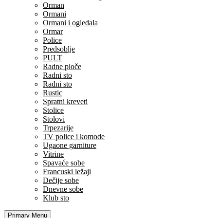
Orman
Ormani
Ormani i ogledala
Ormar
Police
Predsoblje
PULT
Radne ploče
Radni sto
Radni sto
Rustic
Spratni kreveti
Stolice
Stolovi
Trpezarije
TV police i komode
Ugaone garniture
Vitrine
Spavaće sobe
Francuski ležaji
Dečije sobe
Dnevne sobe
Klub sto
Primary Menu