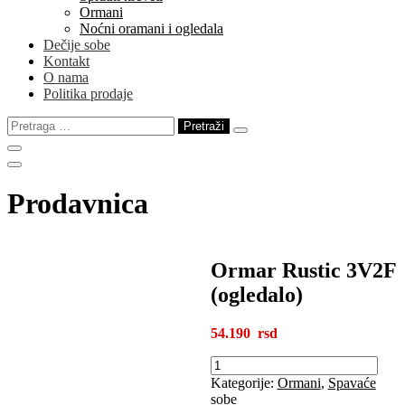
Ormani
Noćni oramani i ogledala
Dečije sobe
Kontakt
O nama
Politika prodaje
Pretraga
za:
Prodavnica
Ormar Rustic 3V2F
(ogledalo)
54.190
Ormar
Rustic
Kategorije:
Ormani
,
Spavaće
3V2F
sobe