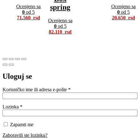
spring
Ocenjeno sa
Ocenjeno sa
0
od 5
0
od 5
71.560
20.650
Ocenjeno sa
0
od 5
82.110
Uloguj se
Obavezno
Korisničko ime ili adresa e-pošte
*
Obavezno
Lozinka
*
Zapamti me
Zaboravili ste lozinku?