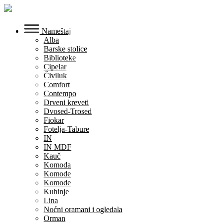
Skip
to
content
Nameštaj
Alba
Barske stolice
Biblioteke
Cipelar
Čiviluk
Comfort
Contempo
Drveni kreveti
Dvosed-Trosed
Fiokar
Fotelja-Tabure
IN
IN MDF
Kauč
Komoda
Komode
Komode
Kuhinje
Lina
Noćni oramani i ogledala
Orman