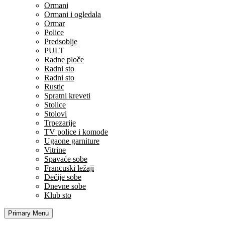
Ormani
Ormani i ogledala
Ormar
Police
Predsoblje
PULT
Radne ploče
Radni sto
Radni sto
Rustic
Spratni kreveti
Stolice
Stolovi
Trpezarije
TV police i komode
Ugaone garniture
Vitrine
Spavaće sobe
Francuski ležaji
Dečije sobe
Dnevne sobe
Klub sto
Primary Menu