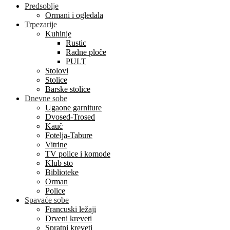
Predsoblje
Ormani i ogledala
Trpezarije
Kuhinje
Rustic
Radne ploče
PULT
Stolovi
Stolice
Barske stolice
Dnevne sobe
Ugaone garniture
Dvosed-Trosed
Kauč
Fotelja-Tabure
Vitrine
TV police i komode
Klub sto
Biblioteke
Orman
Police
Spavaće sobe
Francuski ležaji
Drveni kreveti
Spratni kreveti