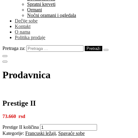
Spratni kreveti
Ormani
Noćni oramani i ogledala
Dečije sobe
Kontakt
O nama
Politika prodaje
Pretraga za:
Prodavnica
Prestige II
73.660
Prestige II količina
Kategorije:
Francuski ležaji
,
Spavaće sobe