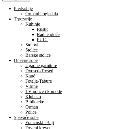
Predsoblje
Ormani i ogledala
Trpezarije
Kuhinje
Rustic
Radne ploče
PULT
Stolovi
Stolice
Barske stolice
Dnevne sobe
Ugaone garniture
Dvosed-Trosed
Kauč
Fotelja-Tabure
Vitrine
TV police i komode
Klub sto
Biblioteke
Orman
Police
Spavaće sobe
Francuski ležaji
Drveni kreveti