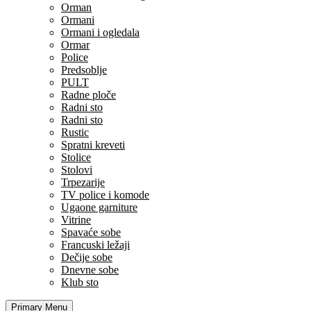
Orman
Ormani
Ormani i ogledala
Ormar
Police
Predsoblje
PULT
Radne ploče
Radni sto
Radni sto
Rustic
Spratni kreveti
Stolice
Stolovi
Trpezarije
TV police i komode
Ugaone garniture
Vitrine
Spavaće sobe
Francuski ležaji
Dečije sobe
Dnevne sobe
Klub sto
Primary Menu