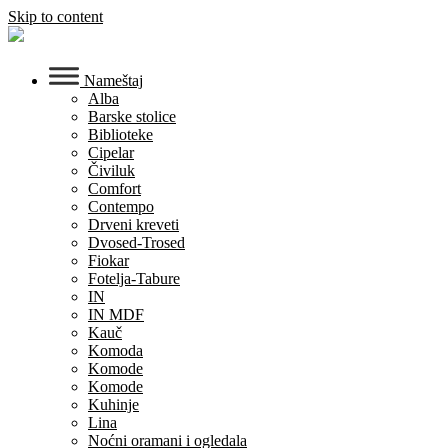
Skip to content
Nameštaj
Alba
Barske stolice
Biblioteke
Cipelar
Čiviluk
Comfort
Contempo
Drveni kreveti
Dvosed-Trosed
Fiokar
Fotelja-Tabure
IN
IN MDF
Kauč
Komoda
Komode
Komode
Kuhinje
Lina
Noćni oramani i ogledala