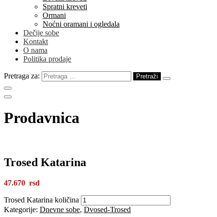
Spratni kreveti
Ormani
Noćni oramani i ogledala
Dečije sobe
Kontakt
O nama
Politika prodaje
Pretraga za:
Prodavnica
Trosed Katarina
47.670
Trosed Katarina količina
Kategorije:
Dnevne sobe
,
Dvosed-Trosed