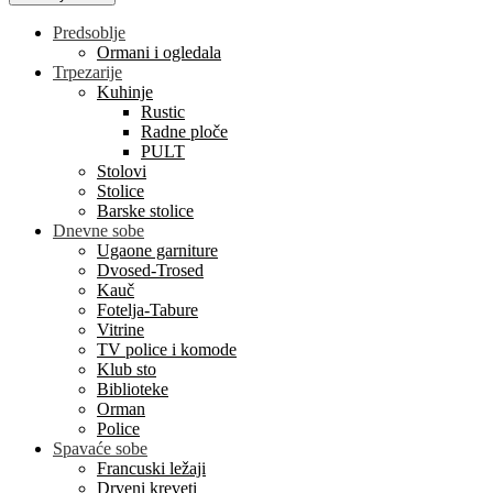
Predsoblje
Ormani i ogledala
Trpezarije
Kuhinje
Rustic
Radne ploče
PULT
Stolovi
Stolice
Barske stolice
Dnevne sobe
Ugaone garniture
Dvosed-Trosed
Kauč
Fotelja-Tabure
Vitrine
TV police i komode
Klub sto
Biblioteke
Orman
Police
Spavaće sobe
Francuski ležaji
Drveni kreveti