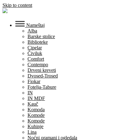
Skip to content
Nameštaj
Alba
Barske stolice
Biblioteke
Cipelar
Čiviluk
Comfort
Contempo
Drveni kreveti
Dvosed-Trosed
Fiokar
Fotelja-Tabure
IN
IN MDF
Kauč
Komoda
Komode
Komode
Kuhinje
Lina
Noćni oramani i ogledala