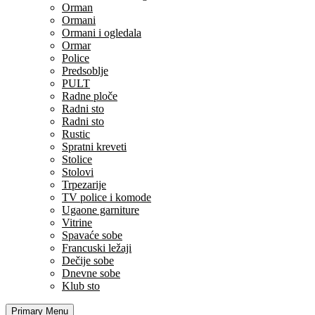
Orman
Ormani
Ormani i ogledala
Ormar
Police
Predsoblje
PULT
Radne ploče
Radni sto
Radni sto
Rustic
Spratni kreveti
Stolice
Stolovi
Trpezarije
TV police i komode
Ugaone garniture
Vitrine
Spavaće sobe
Francuski ležaji
Dečije sobe
Dnevne sobe
Klub sto
Primary Menu