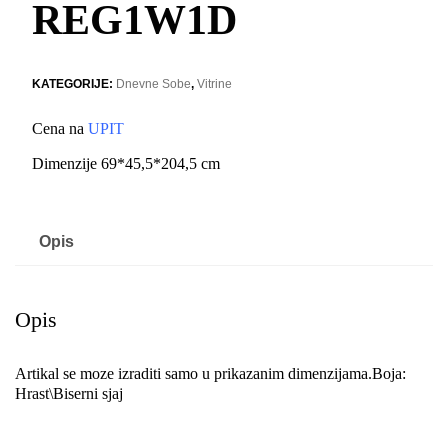
REG1W1D
KATEGORIJE:
Dnevne Sobe
,
Vitrine
Cena na
UPIT
Dimenzije 69*45,5*204,5 cm
Opis
Opis
Artikal se moze izraditi samo u prikazanim dimenzijama.Boja:
Hrast\Biserni sjaj