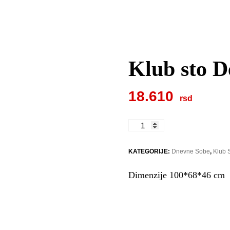
Klub sto D
18.610
Klub
sto
Denver
KATEGORIJE:
Dnevne Sobe
,
Klub 
količina
Dimenzije 100*68*46 cm