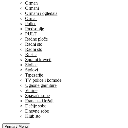
Orman
Ormani
Ormani i ogledala
Ormar
Police
Predsoblje
PULT
Radne ploče
Radni sto
Radni sto
Rustic
Spratni kreveti
Stolice
Stolovi
Trpezarije
TV police i komode
Ugaone garniture
Vitrine
Spavaće sobe
Francuski ležaji
Dečije sobe
Dnevne sobe
Klub sto
Primary Menu