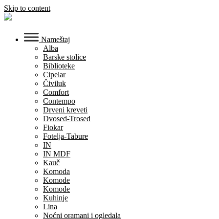
Skip to content
Nameštaj
Alba
Barske stolice
Biblioteke
Cipelar
Čiviluk
Comfort
Contempo
Drveni kreveti
Dvosed-Trosed
Fiokar
Fotelja-Tabure
IN
IN MDF
Kauč
Komoda
Komode
Komode
Kuhinje
Lina
Noćni oramani i ogledala