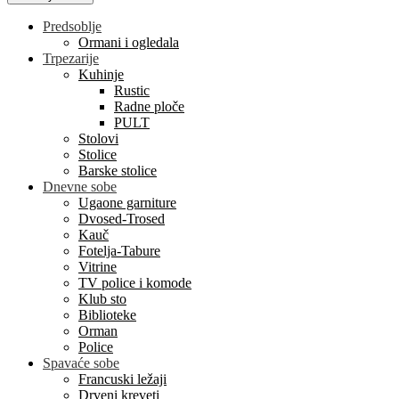
Predsoblje
Ormani i ogledala
Trpezarije
Kuhinje
Rustic
Radne ploče
PULT
Stolovi
Stolice
Barske stolice
Dnevne sobe
Ugaone garniture
Dvosed-Trosed
Kauč
Fotelja-Tabure
Vitrine
TV police i komode
Klub sto
Biblioteke
Orman
Police
Spavaće sobe
Francuski ležaji
Drveni kreveti