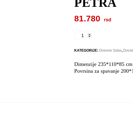
PETRA
81.780
PETRA
količina
KATEGORIJE:
Dnevne Sobe
,
Dvose
Dimenzije 235*110*85 cm
Povrsina za spavanje 200