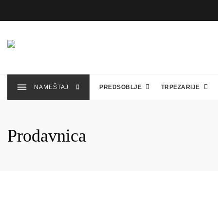
Skip
to
content
NAMEŠTAJ
PREDSOBLJE
TRPEZARIJE
Prodavnica