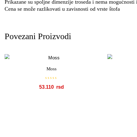
Prikazane su spoljne dimenzije troseda i nema mogućnosti
Cena se može razlikovati u zavisnosti od vrste štofa
Povezani Proizvodi
Moss
O
53.110
c
e
n
j
e
n
o
s
a
0
o
d
5