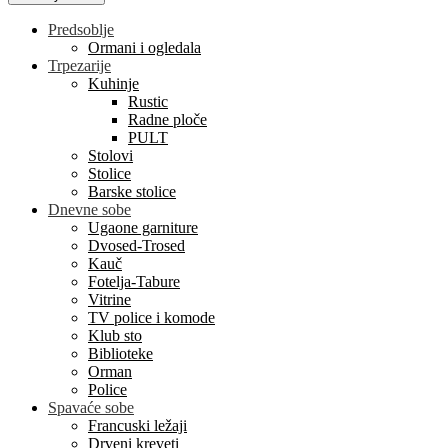
Predsoblje
Ormani i ogledala
Trpezarije
Kuhinje
Rustic
Radne ploče
PULT
Stolovi
Stolice
Barske stolice
Dnevne sobe
Ugaone garniture
Dvosed-Trosed
Kauč
Fotelja-Tabure
Vitrine
TV police i komode
Klub sto
Biblioteke
Orman
Police
Spavaće sobe
Francuski ležaji
Drveni kreveti