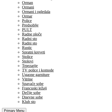
Orman
Ormani
Ormani i ogledala
Ormar
Police
Predsoblje
PULT
Radne ploče
Radni sto
Radni sto
Rustic
Spratni kreveti
Stolice
Stolovi
Trpezarije
TV police i komode
Ugaone garniture
Vitrine
Spavaće sobe
Francuski ležaji
Dečije sobe
Dnevne sobe
Klub sto
Primary Menu