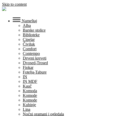
Skip to content
Nameštaj
Alba
Barske stolice
Biblioteke
Cipelar
Čiviluk
Comfort
Contempo
Drveni kreveti
Dvosed-Trosed
Fiokar
Fotelja-Tabure
IN
IN MDF
Kauč
Komoda
Komode
Komode
Kuhinje
Lina
Noćni oramani i ogledala