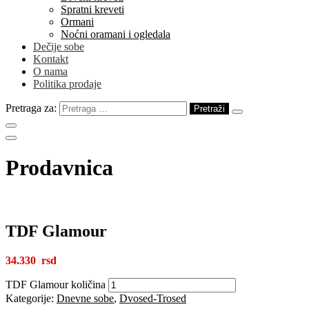
Spratni kreveti
Ormani
Noćni oramani i ogledala
Dečije sobe
Kontakt
O nama
Politika prodaje
Pretraga za:
Prodavnica
TDF Glamour
34.330
TDF Glamour količina
Kategorije:
Dnevne sobe
,
Dvosed-Trosed