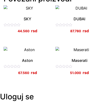
SKY
DUBAI
Ocenjeno
Ocenjeno
44.560
87.780
sa
sa
0
0
od
od
5
5
Aston
Maserati
Ocenjeno
Ocenjeno
67.560
51.000
sa
sa
0
0
od
od
5
5
Uloguj se