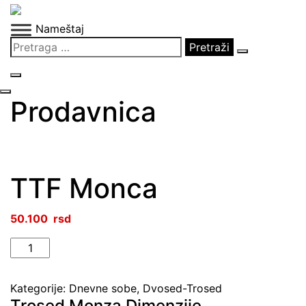
Skip
to
Nameštaj
content
Pretraga
za:
Prodavnica
TTF Monca
50.100
TTF
Monca
količina
Kategorije:
Dnevne sobe
,
Dvosed-Trosed
Trosed Monza Dimenzije