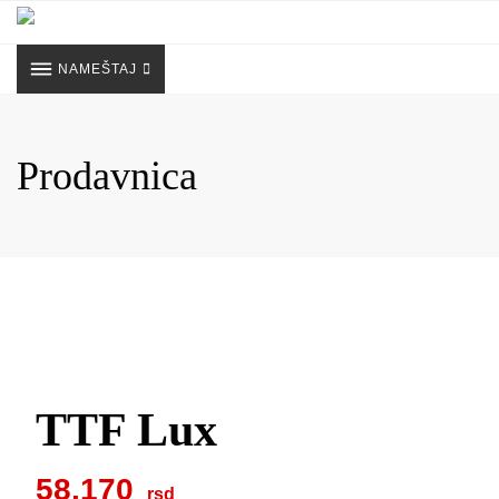
Skip
to
content
NAMEŠTAJ
Prodavnica
TTF Lux
58.170