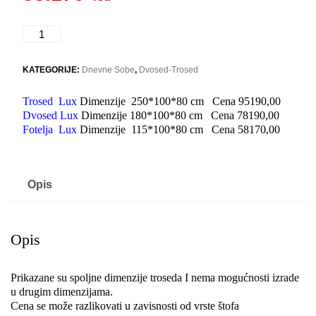
TTF
Lux
količina
KATEGORIJE:
Dnevne Sobe
,
Dvosed-Trosed
Trosed Lux
Dimenzije 250*100*80 cm Cena 95190,00
Dvosed Lux
Dimenzije 180*100*80 cm Cena 78190,00
Fotelja Lux
Dimenzije 115*100*80 cm Cena 58170,00
Opis
Opis
Prikazane su spoljne dimenzije troseda I nema mogućnosti izrade
u drugim dimenzijama.
Cena se može razlikovati u zavisnosti od vrste štofa